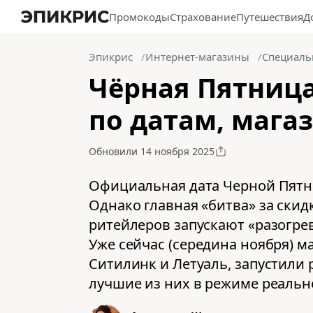
Промокоды
Страхование
Путешествия
Д
Эпикрис
Интернет-магазины
Специаль
Чёрная Пятница
по датам, мага
Обновили 14 ноября 2025
Официальная дата Черной Пятн
Однако главная «битва» за ски
ритейлеров запускают «разогрев
Уже сейчас (середина ноября) м
Ситилинк и Летуаль, запустили
лучшие из них в режиме реальн