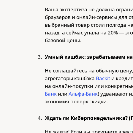
Ваша экспертиза не должна огран
браузеров и онлайн-сервисы для о
выбранный товар стоил полгода на
назад, а сейчас упала на 20% — эт
базовой цены.
Умный кэшбэк: зарабатываем на
Не соглашайтесь на обычную цену,
агрегаторы кэшбэка
Backit
и креди
на онлайн-покупки или конкретные
Банк
или
Альфа-Банк
) удваивают и
экономия поверх скидки.
Ждать ли Киберпонедельника? (Пр
Не ждите! Если вы покупаете элек