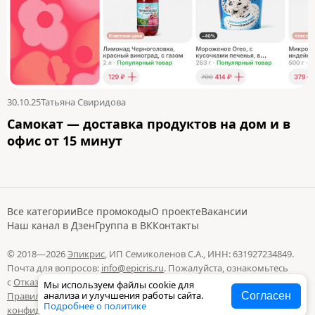
30.10.25
Татьяна Свиридова
Самокат — доставка продуктов на дом и в
офис от 15 минут
Все категории
Все промокоды
О проекте
Вакансии
Наш канал в Дзен
Группа в ВК
Контакты
© 2018—2026
Эпикрис
, ИП Семиколенов С.А., ИНН: 631927234849.
Почта для вопросов:
info@epicris.ru
. Пожалуйста, ознакомьтесь
с
Отказом от ответственности
,
Редакционной политикой
,
Cookies
,
Мы используем файлы cookie для
анализа и улучшения работы сайта.
Согласен
Правилами пользования сайтом
и
Политикой
Подробнее о политике
конфиденциальности
.