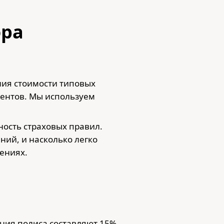
ора
ния стоимости типовых
иентов. Мы используем
ность страховых правил.
ний, и насколько легко
ениях.
ения полиса составляют 15%