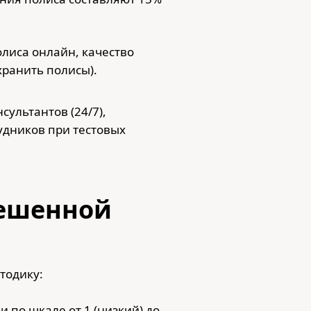
олиса онлайн, качество
хранить полисы).
сультантов (24/7),
рудников при тестовых
вешенной
тодику:
 по шкале от 1 (низкий) до