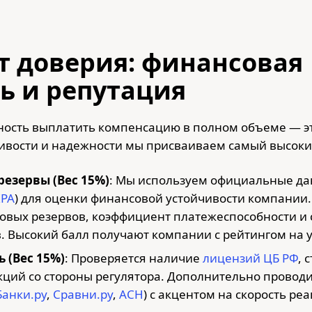
т доверия: финансовая
ь и репутация
бность выплатить компенсацию в полном объеме — э
ивости и надежности мы присваиваем самый высоки
езервы (Вес 15%)
: Мы используем официальные да
РА
) для оценки финансовой устойчивости компании
аховых резервов, коэффициент платежеспособности и
. Высокий балл получают компании с рейтингом на 
 (Вес 15%)
: Проверяется наличие
лицензий ЦБ РФ
, 
кций со стороны регулятора. Дополнительно проводи
Банки.ру
,
Сравни.ру
,
АСН
) с акцентом на скорость р