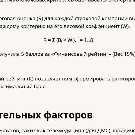
тоговая оценка (R) для каждой страховой компании в
каждому критерию на его весовой коэффициент (W).
R = Σ (Bᵢ × Wᵢ), i = 1..8
лучила 5 баллов за «Финансовый рейтинг» (Вес 15%)
ый рейтинг (R) позволяет нам сформировать ранжиро
аксимальный балл.
тельных факторов
рвисов, таких как телемедицина (для ДМС), юридич