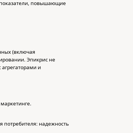
е показатели, повышающие
нных (включая
ировании. Эпикрис не
с агрегаторами и
 маркетинге.
ля потребителя: надежность