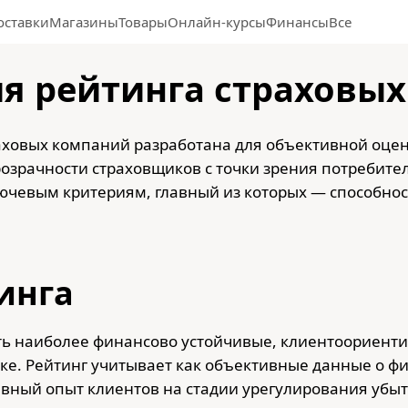
оставки
Магазины
Товары
Онлайн-курсы
Финансы
Все
я рейтинга страховы
аховых компаний разработана для объективной оце
озрачности страховщиков с точки зрения потребите
ючевым критериям, главный из которых — способнос
тинга
ть наиболее финансово устойчивые, клиентоориент
ке. Рейтинг учитывает как объективные данные о ф
ивный опыт клиентов на стадии урегулирования убы