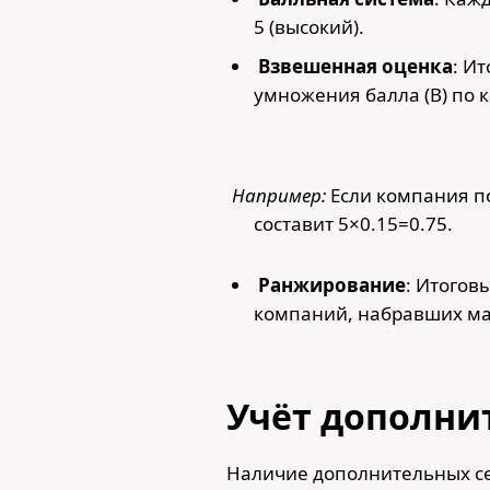
5 (высокий).
Взвешенная оценка
: И
умножения балла (B) по 
Например:
Если компания по
составит 5×0.15=0.75.
Ранжирование
: Итогов
компаний, набравших м
Учёт дополни
Наличие дополнительных се