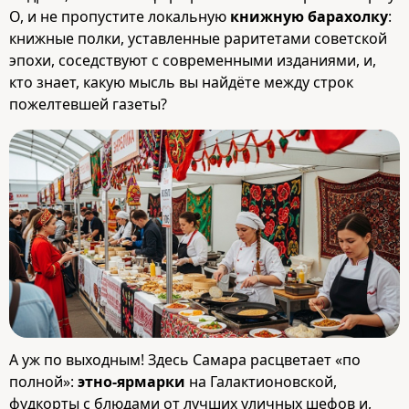
О, и не пропустите локальную
книжную барахолку
:
книжные полки, уставленные раритетами советской
эпохи, соседствуют с современными изданиями, и,
кто знает, какую мысль вы найдёте между строк
пожелтевшей газеты?
А уж по выходным! Здесь Самара расцветает «по
полной»:
этно‑ярмарки
на Галактионовской,
фудкорты с блюдами от лучших уличных шефов и,