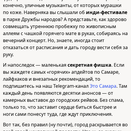
конечно, уличные музыканты, от которых мурашки
по коже. Наверняка вы слышали об
инди‑фестивале
в парке Дружбы народов? А представьте, как здорово
совмещать утреннюю пробежку по живописным
аллеям с чашкой горячего мате в руках, собираясь на
вечерний концерт. Но, знаете, иногда стоит
отказаться от расписания и дать городу вести себя за
руку.
И напоследок — маленькая
секретная фишка
. Если
вы жаждете самых «горячих» апдейтов по Самаре,
лайфхаков и внезапных рекомендаций, то
подпишитесь на наш Telegram-канал
Это Самара
. Там
каждый день появляются десятки анонсов — от
камерных выставок до городских рейвов. Без спама,
только то, что заставит сердце биться быстрее и
ноги сами понесут туда, где ждут приключения.
Вот так, без правил (ну почти), город раскрывается во