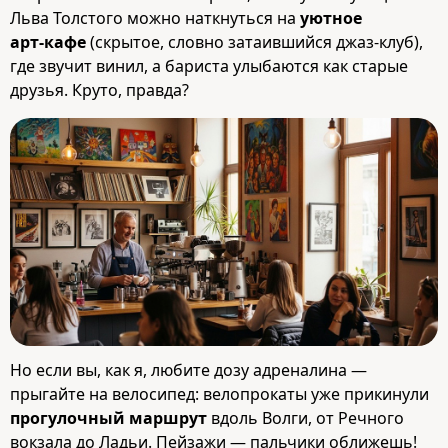
Льва Толстого можно наткнуться на
уютное
арт‑кафе
(скрытое, словно затаившийся джаз‑клуб),
где звучит винил, а бариста улыбаются как старые
друзья. Круто, правда?
Но если вы, как я, любите дозу адреналина —
прыгайте на велосипед: велопрокаты уже прикинули
прогулочный маршрут
вдоль Волги, от Речного
вокзала до Ладьи. Пейзажи — пальчики оближешь!