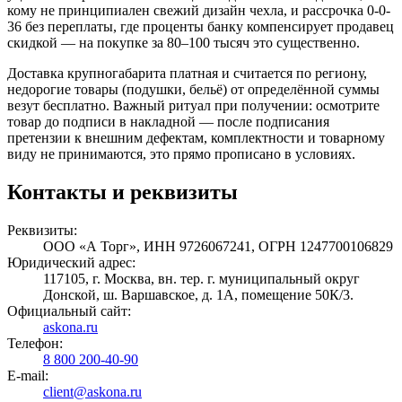
кому не принципиален свежий дизайн чехла, и рассрочка 0-0-
36 без переплаты, где проценты банку компенсирует продавец
скидкой — на покупке за 80–100 тысяч это существенно.
Доставка крупногабарита платная и считается по региону,
недорогие товары (подушки, бельё) от определённой суммы
везут бесплатно. Важный ритуал при получении: осмотрите
товар до подписи в накладной — после подписания
претензии к внешним дефектам, комплектности и товарному
виду не принимаются, это прямо прописано в условиях.
Контакты и реквизиты
Реквизиты:
ООО «А Торг», ИНН 9726067241, ОГРН 1247700106829
Юридический адрес:
117105, г. Москва, вн. тер. г. муниципальный округ
Донской, ш. Варшавское, д. 1А, помещение 50К/3.
Официальный сайт:
askona.ru
Телефон:
8 800 200-40-90
E-mail:
client@askona.ru