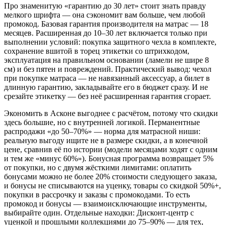
Про знаменитую «гарантию до 30 лет» стоит знать правду
мелкого шрифта — она сэкономит вам больше, чем любой
промокод. Базовая гарантия производителя на матрас — 18
месяцев. Расширенная до 10–30 лет включается только при
выполнении условий: покупка защитного чехла в комплекте,
сохранение вшитой в торец этикетки со штрихкодом,
эксплуатация на правильном основании (ламели не шире 8
см) и без пятен и повреждений. Практический вывод: чехол
при покупке матраса — не навязанный аксессуар, а билет в
длинную гарантию, закладывайте его в бюджет сразу. И не
срезайте этикетку — без неё расширенная гарантия сгорает.
Экономить в Асконе выгоднее с расчётом, потому что скидки
здесь большие, но с внутренней логикой. Перманентные
распродажи «до 50–70%» — норма для матрасной ниши:
реальную выгоду ищите не в размере скидки, а в конечной
цене, сравнив её по истории (модели месяцами ходят с одним
и тем же «минус 60%»). Бонусная программа возвращает 5%
от покупки, но с двумя жёсткими лимитами: оплатить
бонусами можно не более 20% стоимости следующего заказа,
и бонусы не списываются на уценку, товары со скидкой 50%+,
покупки в рассрочку и заказы с промокодами. То есть
промокод и бонусы — взаимоисключающие инструменты,
выбирайте один. Отдельные находки: Дисконт-центр с
уценкой и прошлыми коллекциями до 75–90% — для тех,