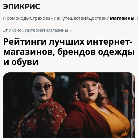
Промокоды
Страхование
Путешествия
Доставки
Магазины
Т
Эпикрис
Интернет-магазины
Рейтинги лучших интернет-
магазинов, брендов одежды
и обуви