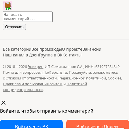
Все категории
Все промокоды
О проекте
Вакансии
Наш канал в Дзен
Группа в ВК
Контакты
© 2018—2026
Эпикрис
, ИП Семиколенов С.А., ИНН: 631927234849.
Почта для вопросов:
info@epicris.ru
. Пожалуйста, ознакомьтесь
с
Отказом от ответственности
,
Редакционной политикой
,
Cookies
,
Правилами пользования сайтом
и
Политикой
конфиденциальности
.
Войдите, чтобы отправить комментарий
Войти через ВК
Войти через Яндекс