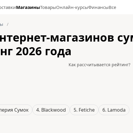
оставки
Магазины
Товары
Онлайн-курсы
Финансы
Все
ры
нтернет-магазинов су
нг 2026 года
Как рассчитывается рейтинг?
перия Сумок
4. Blackwood
5. Fetiche
6. Lamoda