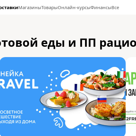
оставки
Магазины
Товары
Онлайн-курсы
Финансы
Все
отовой еды и ПП раци