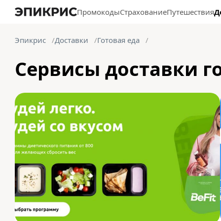
Промокоды
Страхование
Путешествия
Д
Эпикрис
Доставки
Готовая еда
Сервисы доставки г