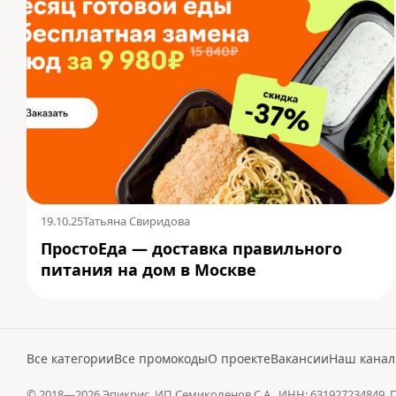
19.10.25
Татьяна Свиридова
ПростоЕда — доставка правильного
питания на дом в Москве
Все категории
Все промокоды
О проекте
Вакансии
Наш канал
© 2018—2026
Эпикрис
, ИП Семиколенов С.А., ИНН: 631927234849.