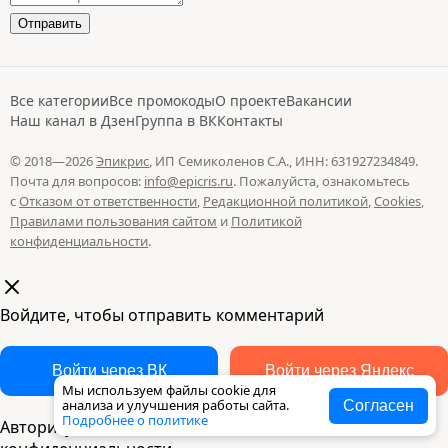
Все категории
Все промокоды
О проекте
Вакансии
Наш канал в Дзен
Группа в ВК
Контакты
© 2018—2026
Эпикрис
, ИП Семиколенов С.А., ИНН: 631927234849.
Почта для вопросов:
info@epicris.ru
. Пожалуйста, ознакомьтесь
с
Отказом от ответственности
,
Редакционной политикой
,
Cookies
,
Правилами пользования сайтом
и
Политикой
конфиденциальности
.
Войдите, чтобы отправить комментарий
Войти через ВК
Войти через Яндекс
Мы используем файлы cookie для
анализа и улучшения работы сайта.
Согласен
Подробнее о политике
Авторизуясь, вы соглашаетесь с
политикой