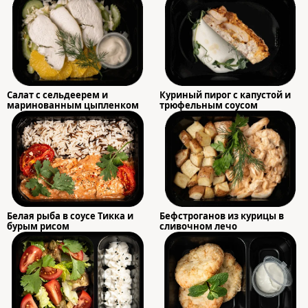
Салат с сельдеерем и
Куриный пирог с капустой и
маринованным цыпленком
трюфельным соусом
Белая рыба в соусе Тикка и
Бефстроганов из курицы в
бурым рисом
сливочном лечо