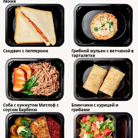
пенне
Сэндвич с пепперони
Грибной жульен с ветчиной в
тарталетке
Соба с кунжутом Митлоф с
Блинчики с курицей и
соусом Барбекю
грибами