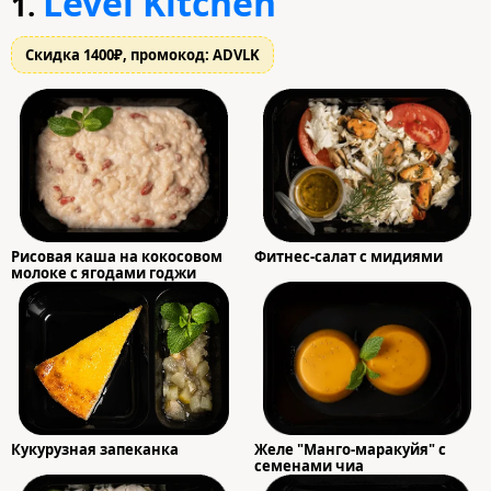
Level Kitchen
1.
Скидка 1400₽, промокод: ADVLK
Рисовая каша на кокосовом
Фитнес-салат с мидиями
молоке с ягодами годжи
Кукурузная запеканка
Желе "Манго-маракуйя" с
семенами чиа