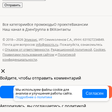
Все категории
Все промокоды
О проекте
Вакансии
Наш канал в Дзен
Группа в ВК
Контакты
© 2018—2026
Эпикрис
, ИП Семиколенов С.А., ИНН: 631927234849.
Почта для вопросов:
info@epicris.ru
. Пожалуйста, ознакомьтесь
с
Отказом от ответственности
,
Редакционной политикой
,
Cookies
,
Правилами пользования сайтом
и
Политикой
конфиденциальности
.
Войдите, чтобы отправить комментарий
Мы используем файлы cookie для
Войти через ВК
Войти через Яндекс
анализа и улучшения работы сайта.
Согласен
Подробнее о политике
Авторизуясь, вы соглашаетесь с
политикой
конфиденциальности