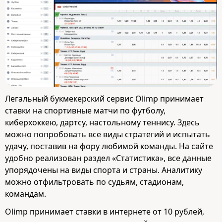
Легальный букмекерский сервис Olimp принимает
ставки на спортивные матчи по футболу,
киберхоккею, дартсу, настольному теннису. Здесь
можно попробовать все виды стратегий и испытать
удачу, поставив на фору любимой команды. На сайте
удобно реализован раздел «Статистика», все данные
упорядочены на виды спорта и страны. Аналитику
можно отфильтровать по судьям, стадионам,
командам.
Olimp принимает ставки в интернете от 10 рублей,