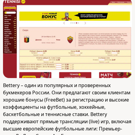
Bettery – один из популярных и проверенных
букмекеров России. Они предлагают своим клиентам
хорошие бонусы (FreeBet) за регистрацию и высокие
коэффициенты на футбольные, хоккейные,
баскетбольные и теннисные ставки. Bettery
поддерживают прямые трансляции (live) игр, включая
высшие европейские футбольные лиги: Премьер-