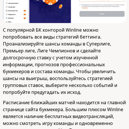
С популярной БК конторой Winline можно
попробовать все виды стратегий беттинга.
Проанализируйте шансы команды в Суперлиге,
Премьер лиге, Лиге Чемпионов и сделайте
долгосрочную ставку с учетом изученной
информации, прогнозов профессиональных
букмекеров и состава команды. Чтобы увеличить
шансы на выигрыш, воспользуйтесь стратегией
групповых ставок, выберите несколько событий и
попробуйте предугадать их исход.
Расписание ближайших матчей находится на главной
странице сайта букмекера. Большим плюсом Winline
является наличие бесплатных видеотрансляций,
можно смотреть игру команды и одновременно