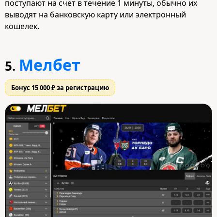
поступают на счет в течение 1 минуты, обычно их
выводят на банковскую карту или электронный
кошелек.
Мелбет
5.
Бонус 15 000 ₽ за регистрацию