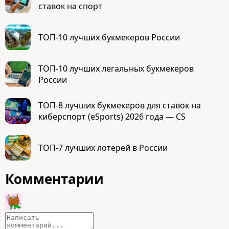
ставок на спорт
ТОП-10 лучших букмекеров России
ТОП-10 лучших легальных букмекеров
России
ТОП-8 лучших букмекеров для ставок на
киберспорт (eSports) 2026 года — CS
ТОП-7 лучших лотерей в России
Комментарии