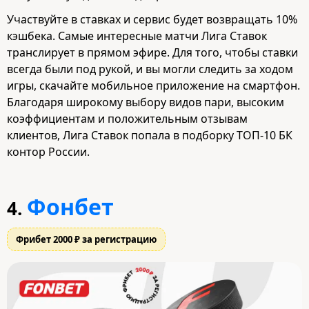
Участвуйте в ставках и сервис будет возвращать 10%
кэшбека. Самые интересные матчи Лига Ставок
транслирует в прямом эфире. Для того, чтобы ставки
всегда были под рукой, и вы могли следить за ходом
игры, скачайте мобильное приложение на смартфон.
Благодаря широкому выбору видов пари, высоким
коэффициентам и положительным отзывам
клиентов, Лига Ставок попала в подборку ТОП-10 БК
контор России.
Фонбет
4.
Фрибет 2000 ₽ за регистрацию