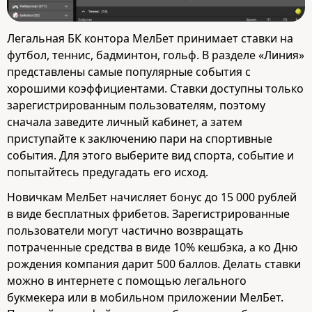
Легальная БК контора МелБет принимает ставки на
футбол, теннис, бадминтон, гольф. В разделе «Линия»
представлены самые популярные события с
хорошими коэффициентами. Ставки доступны только
зарегистрированным пользователям, поэтому
сначала заведите личный кабинет, а затем
приступайте к заключению пари на спортивные
события. Для этого выберите вид спорта, событие и
попытайтесь предугадать его исход.
Новичкам МелБет начисляет бонус до 15 000 рублей
в виде бесплатных фрибетов. Зарегистрированные
пользователи могут частично возвращать
потраченные средства в виде 10% кешбэка, а ко Дню
рождения компания дарит 500 баллов. Делать ставки
можно в интернете с помощью легального
букмекера или в мобильном приложении МелБет.