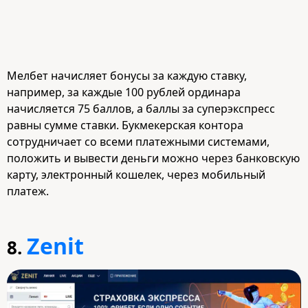
Мелбет начисляет бонусы за каждую ставку,
например, за каждые 100 рублей ординара
начисляется 75 баллов, а баллы за суперэкспресс
равны сумме ставки. Букмекерская контора
сотрудничает со всеми платежными системами,
положить и вывести деньги можно через банковскую
карту, электронный кошелек, через мобильный
платеж.
Zenit
8.