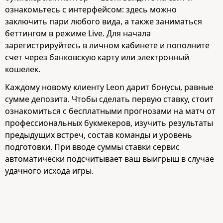
ознакомьтесь с интерфейсом: здесь можно
заключить пари любого вида, а также заниматься
беттингом в режиме Live. Для начала
зарегистрируйтесь в личном кабинете и пополните
счет через банковскую карту или электронный
кошелек.
Каждому новому клиенту Leon дарит бонусы, равные
сумме депозита. Чтобы сделать первую ставку, стоит
ознакомиться с бесплатными прогнозами на матч от
профессиональных букмекеров, изучить результаты
предыдущих встреч, состав команды и уровень
подготовки. При вводе суммы ставки сервис
автоматически подсчитывает ваш выигрыш в случае
удачного исхода игры.