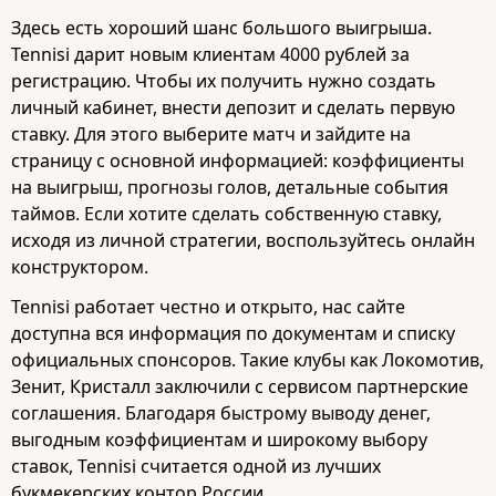
Здесь есть хороший шанс большого выигрыша.
Tennisi дарит новым клиентам 4000 рублей за
регистрацию. Чтобы их получить нужно создать
личный кабинет, внести депозит и сделать первую
ставку. Для этого выберите матч и зайдите на
страницу с основной информацией: коэффициенты
на выигрыш, прогнозы голов, детальные события
таймов. Если хотите сделать собственную ставку,
исходя из личной стратегии, воспользуйтесь онлайн
конструктором.
Tennisi работает честно и открыто, нас сайте
доступна вся информация по документам и списку
официальных спонсоров. Такие клубы как Локомотив,
Зенит, Кристалл заключили с сервисом партнерские
соглашения. Благодаря быстрому выводу денег,
выгодным коэффициентам и широкому выбору
ставок, Tennisi считается одной из лучших
букмекерских контор России.