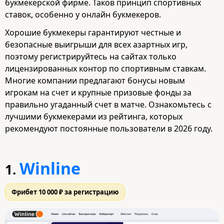
букмекерской фирме. Таков принцип спортивных
ставок, особенно у онлайн букмекеров.
Хорошие букмекеры гарантируют честные и
безопасные выигрыши для всех азартных игр,
поэтому регистрируйтесь на сайтах только
лицензированных контор по спортивным ставкам.
Многие компании предлагают бонусы новым
игрокам на счет и крупные призовые фонды за
правильно угаданный счет в матче. Ознакомьтесь с
лучшими букмекерами из рейтинга, которых
рекомендуют постоянные пользователи в 2026 году.
Winline
1.
Фрибет 10 000 ₽ за регистрацию