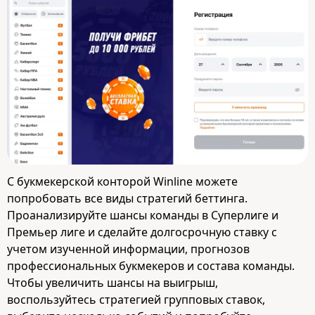
С букмекерской конторой Winline можете
попробовать все виды стратегий беттинга.
Проанализируйте шансы команды в Суперлиге и
Премьер лиге и сделайте долгосрочную ставку с
учетом изученной информации, прогнозов
профессиональных букмекеров и состава команды.
Чтобы увеличить шансы на выигрыш,
воспользуйтесь стратегией групповых ставок,