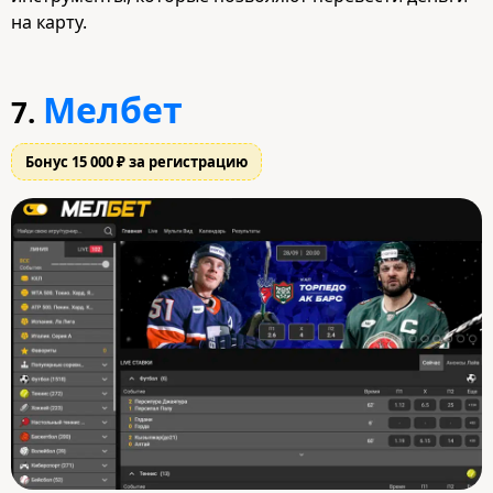
на карту.
Мелбет
7.
Бонус 15 000 ₽ за регистрацию