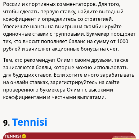
России и спортивных комментаторов. Для того,
чтобы сделать первую ставку, найдите выгодный
коэффициент и определитесь со стратегией.
Увеличьте шансы на выигрыш и скомбинируйте
одиночные ставки с групповыми. Букмекер поощряет
тех, кто вносит пополняет баланс на сумму от 1000
рублей и зачисляет акционные бонусы на счет.
Тем, кто рекомендует Олимп своим друзьям, также
зачисляются баллы, которые можно использовать
для будущих ставок. Если хотите много зарабатывать
на онлайн ставках, зарегистрируйтесь на сайте
проверенного букмекера Олимп с высокими
коэффициентами и честными выплатами.
Tennisi
9.