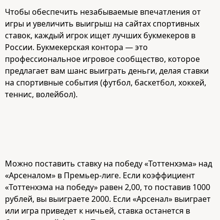
Чтобы обеспечить незабываемые впечатления от
игры и увеличить выигрыш на сайтах спортивных
ставок, каждый игрок ищет лучших букмекеров в
России. Букмекерская контора — это
профессиональное игровое сообщество, которое
предлагает вам шанс выиграть деньги, делая ставки
на спортивные события (футбол, баскетбол, хоккей,
теннис, волейбол).
Можно поставить ставку на победу «Тоттенхэма» над
«Арсеналом» в Премьер-лиге. Если коэффициент
«Тоттенхэма на победу» равен 2,00, то поставив 1000
рублей, вы выиграете 2000. Если «Арсенал» выиграет
или игра приведет к ничьей, ставка останется в