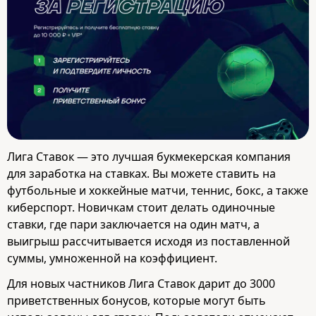
Лига Ставок — это лучшая букмекерская компания
для заработка на ставках. Вы можете ставить на
футбольные и хоккейные матчи, теннис, бокс, а также
киберспорт. Новичкам стоит делать одиночные
ставки, где пари заключается на один матч, а
выигрыш рассчитывается исходя из поставленной
суммы, умноженной на коэффициент.
Для новых частников Лига Ставок дарит до 3000
приветственных бонусов, которые могут быть