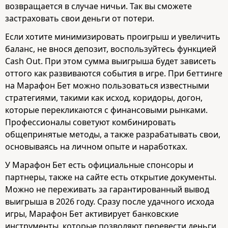
возвращается в случае ничьи. Так вы сможете
застраховать свои деньги от потери.
Если хотите минимизировать проигрыш и увеличить
баланс, не внося депозит, воспользуйтесь функцией
Cash Out. При этом сумма выигрыша будет зависеть
оттого как развиваются события в игре. При беттинге
на Марафон Бет можно пользоваться известными
стратегиями, такими как исход, коридоры, догон,
которые перекликаются с финансовыми рынками.
Профессионалы советуют комбинировать
общепринятые методы, а также разрабатывать свои,
основываясь на личном опыте и наработках.
У Марафон Бет есть официальные спонсоры и
партнеры, также на сайте есть открытие документы.
Можно не переживать за гарантированный вывод
выигрыша в 2026 году. Сразу после удачного исхода
игры, Марафон Бет активирует банковские
инструменты, которые позволяют перевести деньги