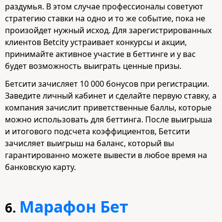
раздумья. В этом случае профессионалы советуют
стратегию ставки на одно и то же событие, пока не
произойдет нужный исход. Для зарегистрированных
клиентов Betcity устраивает конкурсы и акции,
принимайте активное участие в беттинге и у вас
будет возможность выиграть ценные призы.
Бетсити зачисляет 10 000 бонусов при регистрации.
Заведите личный кабинет и сделайте первую ставку, а
компания зачислит приветственные баллы, которые
можно использовать для беттинга. После выигрыша
и итогового подсчета коэффициентов, Бетсити
зачисляет выигрыш на баланс, который вы
гарантированно можете вывести в любое время на
банковскую карту.
Марафон Бет
6.