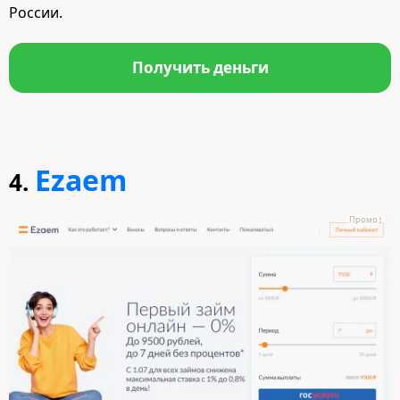
России.
Получить деньги
Ezaem
4.
Промо