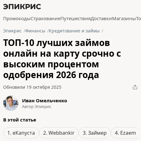
Промокоды
Страхование
Путешествия
Доставки
Магазины
Т
Эпикрис
Финансы
Кредитование и займы
ТОП-10 лучших займов
онлайн на карту срочно с
высоким процентом
одобрения 2026 года
Обновили 19 октября 2025
Иван Омельченко
Автор Эпикрис
В этой статье
1. еКапуста
2. Webbankir
3. Займер
4. Ezaem