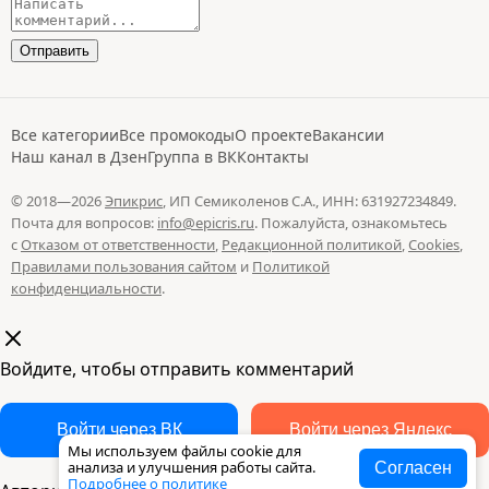
Все категории
Все промокоды
О проекте
Вакансии
Наш канал в Дзен
Группа в ВК
Контакты
© 2018—2026
Эпикрис
, ИП Семиколенов С.А., ИНН: 631927234849.
Почта для вопросов:
info@epicris.ru
. Пожалуйста, ознакомьтесь
с
Отказом от ответственности
,
Редакционной политикой
,
Cookies
,
Правилами пользования сайтом
и
Политикой
конфиденциальности
.
Войдите, чтобы отправить комментарий
Войти через ВК
Войти через Яндекс
Мы используем файлы cookie для
анализа и улучшения работы сайта.
Согласен
Подробнее о политике