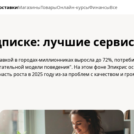
оставки
Магазины
Товары
Онлайн-курсы
Финансы
Все
дписке: лучшие сервис
оставкой в городах-миллионниках выросла до 72%, потре
регательной модели поведения". На этом фоне Эпикрис 
часть роста в 2025 году из-за проблем с качеством и г